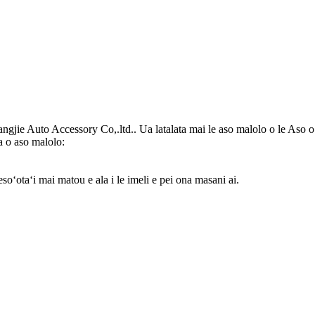
Fangjie Auto Accessory Co,.ltd.. Ua latalata mai le aso malolo o le Aso 
a o aso malolo:
fesoʻotaʻi mai matou e ala i le imeli e pei ona masani ai.