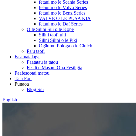
fetaui mo le Scania Series
fetaui mo le Volvo Series
fetaui mo le Benz Series
VALVE O LE PUSA KIA
fetaui mo le Daf Series
O le Silini Sili o le Kope
Silini taofi uili
Silini Silini o le Pīki
Ogāumu Pologa o le Clutch
Pa'u taofi
Fa'amatalaga
Faatatau ia tatou
Fesili e Masani Ona Fesiligia
Faafesootai matou
Tala Fou
Punaoa
Blog Sili
English