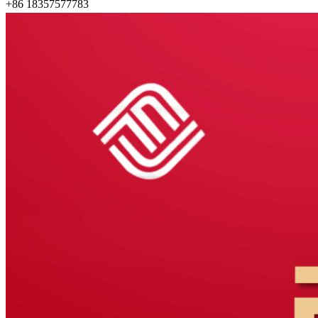
+86 18357577783