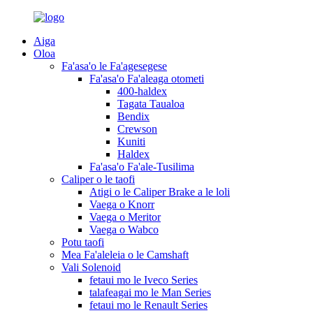
Aiga
Oloa
Fa'asa'o le Fa'agesegese
Fa'asa'o Fa'aleaga otometi
400-haldex
Tagata Taualoa
Bendix
Crewson
Kuniti
Haldex
Fa'asa'o Fa'ale-Tusilima
Caliper o le taofi
Atigi o le Caliper Brake a le loli
Vaega o Knorr
Vaega o Meritor
Vaega o Wabco
Potu taofi
Mea Fa'aleleia o le Camshaft
Vali Solenoid
fetaui mo le Iveco Series
talafeagai mo le Man Series
fetaui mo le Renault Series