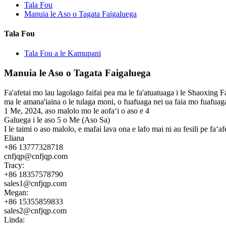
Tala Fou
Manuia le Aso o Tagata Faigaluega
Tala Fou
Tala Fou a le Kamupani
Manuia le Aso o Tagata Faigaluega
Fa'afetai mo lau lagolago faifai pea ma le fa'atuatuaga i le Shaoxing 
ma le amana'iaina o le tulaga moni, o fuafuaga nei ua faia mo fuafuag
1 Me, 2024, aso malolo mo le aofaʻi o aso e 4
Galuega i le aso 5 o Me (Aso Sa)
I le taimi o aso malolo, e mafai lava ona e lafo mai ni au fesili pe faʻa
Eliana
+86 13777328718
cnfjqp@cnfjqp.com
Tracy:
+86 18357578790
sales1@cnfjqp.com
Megan:
+86 15355859833
sales2@cnfjqp.com
Linda: