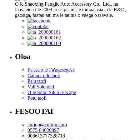
O le Shaoxing Fangjie Auto Accessory Co., Ltd., na
faavaeina i le 2003, o se pisinisi e tuufaatasia ai le R&D,
gaosiga, faatau atu ma le tautua o vaega o taavale.
Oloa
Fa'asa'o le Fa'agesegese
Caliper o le taofi
Pa'u taofi
Vali Solenoid
O le Silini Sili o le Kope
Potu taofi
FESOOTAI
cnfjqp@cnfjqp.com
0575-84620897
008613777328718