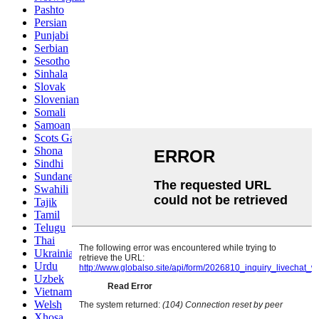
Pashto
Persian
Punjabi
Serbian
Sesotho
Sinhala
Slovak
Slovenian
Somali
Samoan
Scots Gaelic
Shona
Sindhi
Sundanese
Swahili
Tajik
Tamil
Telugu
Thai
Ukrainian
Urdu
Uzbek
Vietnamese
Welsh
Xhosa