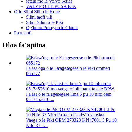
fetaui mo le Volvo Series
VALVE O LE PUSA KIA
O le Silini Sili o le Kope
Silini taofi uili
Silini Silini o le Pīki
Ogāumu Pologa o le Clutch
Pa'u taofi
Oloa fa'apitoa
Fa'asa'oga o le Fa'agesegese o le Pīki otometi
065172
Fa'asa'o le fa'agesegese lima 5 pu 10 nifo oem
0517452610 ...
Vaega o le Pīki OEM 278323 KN47001 3 Pu 10
Nifo 37 T...