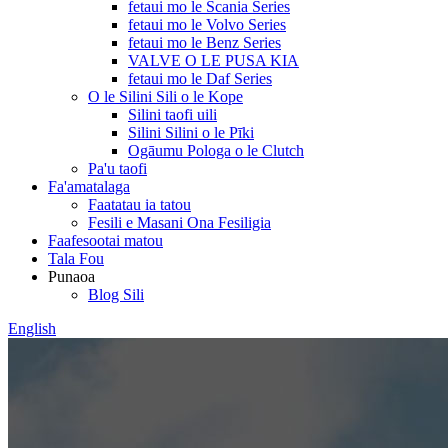
fetaui mo le Scania Series
fetaui mo le Volvo Series
fetaui mo le Benz Series
VALVE O LE PUSA KIA
fetaui mo le Daf Series
O le Silini Sili o le Kope
Silini taofi uili
Silini Silini o le Pīki
Ogāumu Pologa o le Clutch
Pa'u taofi
Fa'amatalaga
Faatatau ia tatou
Fesili e Masani Ona Fesiligia
Faafesootai matou
Tala Fou
Punaoa
Blog Sili
English