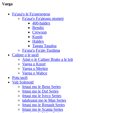
Vaega
Fa'asa'o le Fa'agesegese
Fa'asa'o Fa'aleaga otometi
400-haldex
Bendix
Crewson
Kuniti
Haldex
Tagata Taualoa
Fa'asa'o Fa'ale-Tusilima
Caliper o le taofi
Atigi o le Caliper Brake a le loli
Vaega o Knorr
Vaega o Meritor
Vaega o Wabco
Potu taofi
Vali Solenoid
fetaui mo le Benz Series
fetaui mo le Daf Series
fetaui mo le Iveco Series
talafeagai mo le Man Series
fetaui mo le Renault Series
fetaui mo le Scania Series