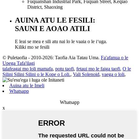
Fuquanshan Industrial Park, Fuquan Street, Keqiao
District, Shaoxing
AUINA ATU LE FESILI:
SAUNI E AOAO ATILI
E leai se mea e sili atu nai lo le vaaia o le iʻuga.
Kiliki mo se fesili
© Puletaofia - 2010-2026: Taofia Aia Tatau Uma.
Fa'afanua o le
Upega Tafa'ilagi
talafeagai mo loli mamafa
,
potu taofi
,
fetaui mo le faiga taofi
,
O le
Silini Silini Silini o le Kope o Loli.
,
Vali Solenoid
,
vaega o loli
,
Auina atu le Imeli
Whatsapp
Whatsapp
x