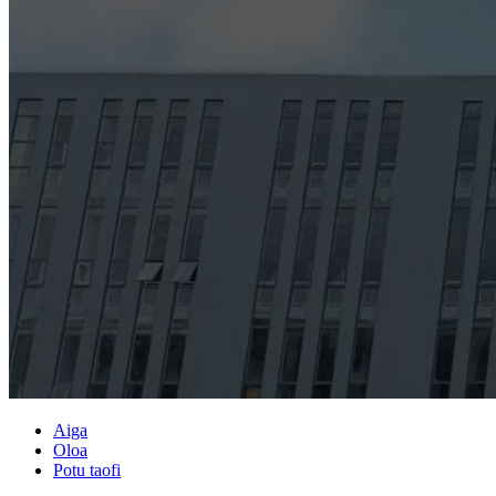
Aiga
Oloa
Potu taofi