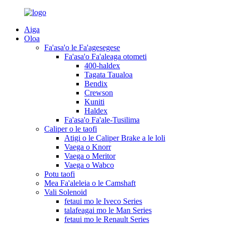
Aiga
Oloa
Fa'asa'o le Fa'agesegese
Fa'asa'o Fa'aleaga otometi
400-haldex
Tagata Taualoa
Bendix
Crewson
Kuniti
Haldex
Fa'asa'o Fa'ale-Tusilima
Caliper o le taofi
Atigi o le Caliper Brake a le loli
Vaega o Knorr
Vaega o Meritor
Vaega o Wabco
Potu taofi
Mea Fa'aleleia o le Camshaft
Vali Solenoid
fetaui mo le Iveco Series
talafeagai mo le Man Series
fetaui mo le Renault Series