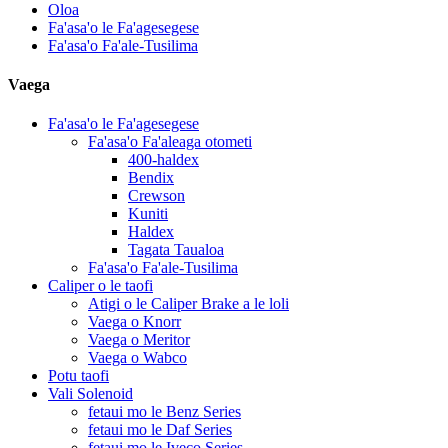
Oloa
Fa'asa'o le Fa'agesegese
Fa'asa'o Fa'ale-Tusilima
Vaega
Fa'asa'o le Fa'agesegese
Fa'asa'o Fa'aleaga otometi
400-haldex
Bendix
Crewson
Kuniti
Haldex
Tagata Taualoa
Fa'asa'o Fa'ale-Tusilima
Caliper o le taofi
Atigi o le Caliper Brake a le loli
Vaega o Knorr
Vaega o Meritor
Vaega o Wabco
Potu taofi
Vali Solenoid
fetaui mo le Benz Series
fetaui mo le Daf Series
fetaui mo le Iveco Series