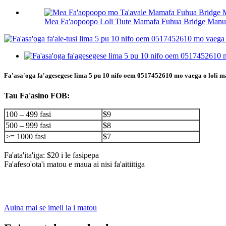
Mea Fa'aopoopo Loli Tiute Mamafa Fuhua Bridge Manual
Fa'asa'oga fa'agesegese lima 5 pu 10 nifo oem 0517452610 mo vaega o loli 
Tau Fa'asino FOB:
100 – 499 fasi
$9
500 – 999 fasi
$8
>= 1000 fasi
$7
Fa'ata'ita'iga: $20 i le fasipepa
Fa'afeso'ota'i matou e maua ai nisi fa'aitiitiga
Auina mai se imeli ia i matou