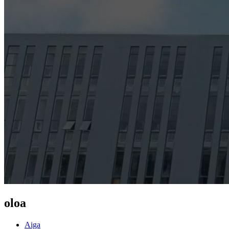
oloa
Aiga