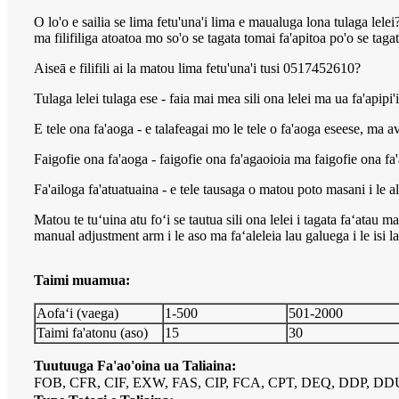
O lo'o e sailia se lima fetu'una'i lima e maualuga lona tulaga lele
ma filifiliga atoatoa mo so'o se tagata tomai fa'apitoa po'o se tagata 
Aiseā e filifili ai la matou lima fetu'una'i tusi 0517452610?
Tulaga lelei tulaga ese - faia mai mea sili ona lelei ma ua fa'apipi'
E tele ona fa'aoga - e talafeagai mo le tele o fa'aoga eseese, ma avea
Faigofie ona fa'aoga - faigofie ona fa'agaoioia ma faigofie ona fa'a
Fa'ailoga fa'atuatuaina - e tele tausaga o matou poto masani i le a
Matou te tuʻuina atu foʻi se tautua sili ona lelei i tagata faʻatau
manual adjustment arm i le aso ma faʻaleleia lau galuega i le isi l
Taimi muamua:
Aofaʻi (vaega)
1-500
501-2000
Taimi fa'atonu (aso)
15
30
Tuutuuga Fa'ao'oina ua Taliaina:
FOB, CFR, CIF, EXW, FAS, CIP, FCA, CPT, DEQ, DDP, DDU