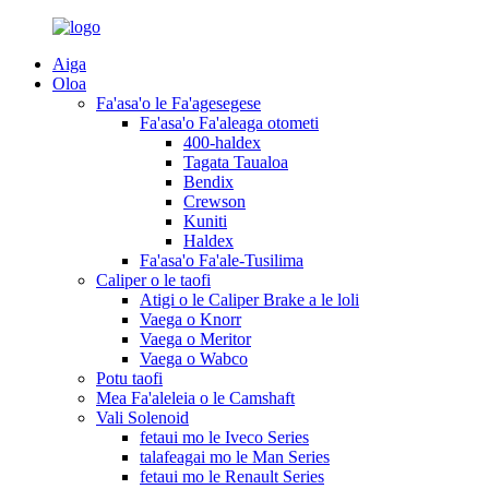
Aiga
Oloa
Fa'asa'o le Fa'agesegese
Fa'asa'o Fa'aleaga otometi
400-haldex
Tagata Taualoa
Bendix
Crewson
Kuniti
Haldex
Fa'asa'o Fa'ale-Tusilima
Caliper o le taofi
Atigi o le Caliper Brake a le loli
Vaega o Knorr
Vaega o Meritor
Vaega o Wabco
Potu taofi
Mea Fa'aleleia o le Camshaft
Vali Solenoid
fetaui mo le Iveco Series
talafeagai mo le Man Series
fetaui mo le Renault Series