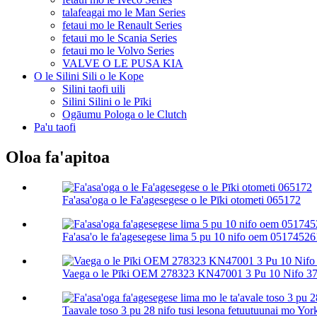
talafeagai mo le Man Series
fetaui mo le Renault Series
fetaui mo le Scania Series
fetaui mo le Volvo Series
VALVE O LE PUSA KIA
O le Silini Sili o le Kope
Silini taofi uili
Silini Silini o le Pīki
Ogāumu Pologa o le Clutch
Pa'u taofi
Oloa fa'apitoa
Fa'asa'oga o le Fa'agesegese o le Pīki otometi 065172
Fa'asa'o le fa'agesegese lima 5 pu 10 nifo oem 051745261
Vaega o le Pīki OEM 278323 KN47001 3 Pu 10 Nifo 37 
Taavale toso 3 pu 28 nifo tusi lesona fetuutuunai mo York