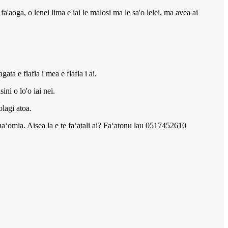
a'aoga, o lenei lima e iai le malosi ma le sa'o lelei, ma avea ai
ata e fiafia i mea e fiafia i ai.
ini o lo'o iai nei.
olagi atoa.
manaʻomia. Aisea la e te faʻatali ai? Faʻatonu lau 0517452610