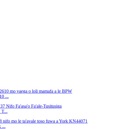
0 ...
T...
 ...