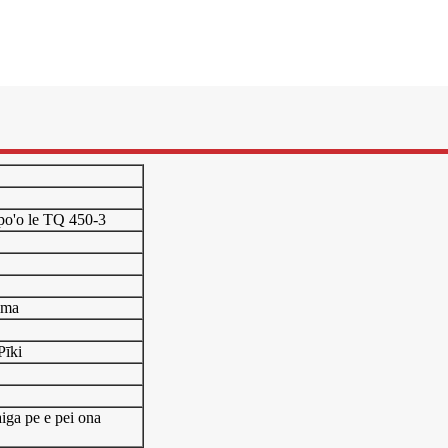
 po'o le TQ 450-3
lima
Pīki
aiga pe e pei ona