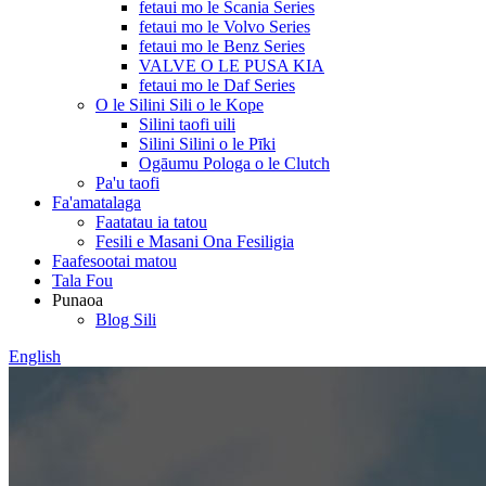
fetaui mo le Scania Series
fetaui mo le Volvo Series
fetaui mo le Benz Series
VALVE O LE PUSA KIA
fetaui mo le Daf Series
O le Silini Sili o le Kope
Silini taofi uili
Silini Silini o le Pīki
Ogāumu Pologa o le Clutch
Pa'u taofi
Fa'amatalaga
Faatatau ia tatou
Fesili e Masani Ona Fesiligia
Faafesootai matou
Tala Fou
Punaoa
Blog Sili
English