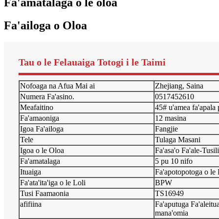
Fa'amatalaga o le oloa
Fa'ailoga o Oloa
Tau o le Felauaiga Totogi i le Taimi
Nofoaga na Afua Mai ai
Zhejiang, Saina
Numera Fa'asino.
0517452610
Meafaitino
45# u'amea fa'apala
Fa'amaoniga
12 masina
Igoa Fa'ailoga
Fangjie
Tele
Tulaga Masani
Igoa o le Oloa
Fa'asa'o Fa'ale-Tusi
Fa'amatalaga
5 pu 10 nifo
Ituaiga
Fa'apotopotoga o le 
Fa'ata'ita'iga o le Loli
BPW
Tusi Faamaonia
TS16949
afifiina
Fa'aputuga Fa'aleitu
mana'omia