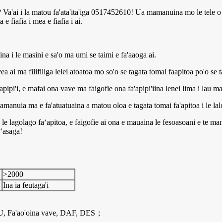
i? Va'ai i la matou fa'ata'ita'iga 0517452610! Ua mamanuina mo le tele o f
e fiafia i mea e fiafia i ai.
iina i le masini e sa'o ma umi se taimi e fa'aaoga ai.
 ai ma filifiliga lelei atoatoa mo so'o se tagata tomai faapitoa po'o se tag
pipi'i, e mafai ona vave ma faigofie ona fa'apipi'iina lenei lima i lau mas
lamanuia ma e fa'atuatuaina a matou oloa e tagata tomai fa'apitoa i le lal
 ma le lagolago faʻapitoa, e faigofie ai ona e mauaina le fesoasoani e te 
aʻasaga!
>2000
Ina ia feutaga'i
, Fa'ao'oina vave, DAF, DES；