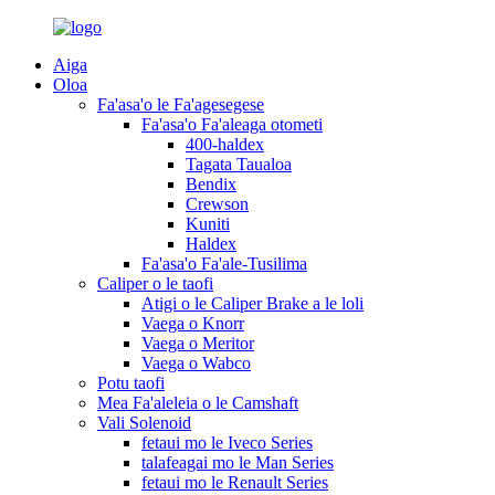
Aiga
Oloa
Fa'asa'o le Fa'agesegese
Fa'asa'o Fa'aleaga otometi
400-haldex
Tagata Taualoa
Bendix
Crewson
Kuniti
Haldex
Fa'asa'o Fa'ale-Tusilima
Caliper o le taofi
Atigi o le Caliper Brake a le loli
Vaega o Knorr
Vaega o Meritor
Vaega o Wabco
Potu taofi
Mea Fa'aleleia o le Camshaft
Vali Solenoid
fetaui mo le Iveco Series
talafeagai mo le Man Series
fetaui mo le Renault Series