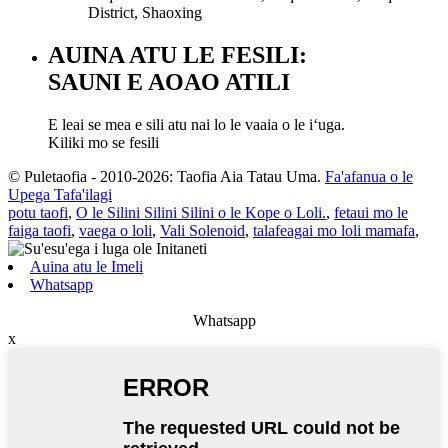
District, Shaoxing
AUINA ATU LE FESILI:
SAUNI E AOAO ATILI
E leai se mea e sili atu nai lo le vaaia o le iʻuga.
Kiliki mo se fesili
© Puletaofia - 2010-2026: Taofia Aia Tatau Uma.
Fa'afanua o le
Upega Tafa'ilagi
potu taofi
,
O le Silini Silini Silini o le Kope o Loli.
,
fetaui mo le
faiga taofi
,
vaega o loli
,
Vali Solenoid
,
talafeagai mo loli mamafa
,
Auina atu le Imeli
Whatsapp
Whatsapp
x