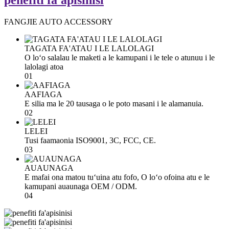
penefiti fa'apisinisi
FANGJIE AUTO ACCESSORY
TAGATA FA'ATAU I LE LALOLAGI
O loʻo salalau le maketi a le kamupani i le tele o atunuu i le
lalolagi atoa
01
AAFIAGA
E silia ma le 20 tausaga o le poto masani i le alamanuia.
02
LELEI
Tusi faamaonia ISO9001, 3C, FCC, CE.
03
AUAUNAGA
E mafai ona matou tuʻuina atu fofo, O loʻo ofoina atu e le
kamupani auaunaga OEM / ODM.
04