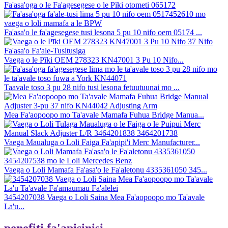
Fa'asa'oga o le Fa'agesegese o le Pīki otometi 065172
Fa'asa'o le fa'agesegese tusi lesona 5 pu 10 nifo oem 05174 ...
Vaega o le Pīki OEM 278323 KN47001 3 Pu 10 Nifo...
Taavale toso 3 pu 28 nifo tusi lesona fetuutuunai mo ...
Mea Fa'aopoopo mo Ta'avale Mamafa Fuhua Bridge Manua...
Vaega Maualuga o Loli Faiga Fa'apipi'i Merc Manufacturer...
Vaega o Loli Mamafa Fa'asa'o le Fa'aletonu 4335361050 345...
3454207038 Vaega o Loli Saina Mea Fa'aopoopo mo Ta'avale
La'u...