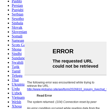
Pashto
Persian
Punjabi
Serbian
Sesotho
Sinhala
Slovak
Slovenian
Somali
Samoan
Scots Gaelic
Shona
Sindhi
Sundanese
Swahili
Tajik
Tamil
Telugu
Thai
Ukrainian
Urdu
Uzbek
Vietnamese
Welsh
Xhosa