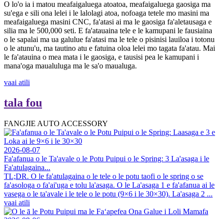
O lo'o ia i matou meafaigaluega atoatoa, meafaigaluega gaosiga ma
su'ega e sili ona lelei i le lalolagi atoa, nofoaga tetele mo masini ma
meafaigaluega masini CNC, fa'atasi ai ma le gaosiga fa'aletausaga e
silia ma le 500,000 seti. E fa'atauaina tele e le kamupani le fausiaina
o le sapalai ma ua galulue fa'atasi ma le tele o pisinisi lauiloa i totonu
o le atunu'u, ma tautino atu e fatuina oloa lelei mo tagata fa'atau. Mai
le fa'atauina o mea mata i le gaosiga, e tausisi pea le kamupani i
mana'oga maualuluga ma le sa'o maualuga.
vaai atili
tala fou
FANGJIE AUTO ACCESSORY
2026-08-07
Fa'afanua o le Ta'avale o le Potu Puipui o le Spring: 3 La'asaga i le
Fa'atulagaina...
TL;DR. O le fa'atulagaina o le tele o le potu taofi o le spring o se
fa'asologa o fa'ai'uga e tolu la'asaga. O le La'asaga 1 e fa'afanua ai le
vasega o le ta'avale i le tele o le potu (9×6 i le 30×30). La'asaga 2 ...
vaai atili