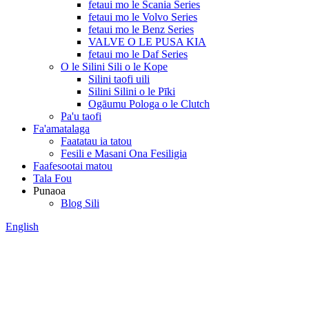
fetaui mo le Scania Series
fetaui mo le Volvo Series
fetaui mo le Benz Series
VALVE O LE PUSA KIA
fetaui mo le Daf Series
O le Silini Sili o le Kope
Silini taofi uili
Silini Silini o le Pīki
Ogāumu Pologa o le Clutch
Pa'u taofi
Fa'amatalaga
Faatatau ia tatou
Fesili e Masani Ona Fesiligia
Faafesootai matou
Tala Fou
Punaoa
Blog Sili
English