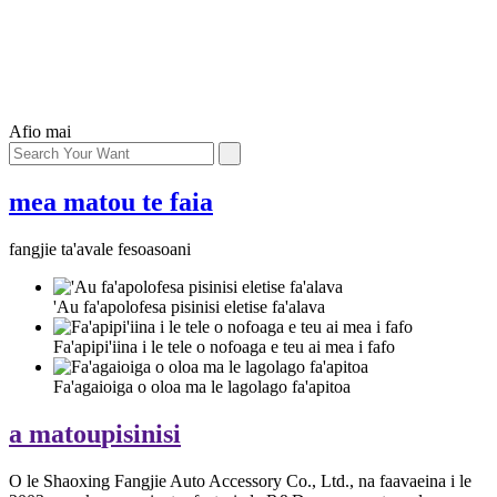
Afio mai
mea matou te faia
fangjie ta'avale fesoasoani
'Au fa'apolofesa pisinisi eletise fa'alava
Fa'apipi'iina i le tele o nofoaga e teu ai mea i fafo
Fa'agaioiga o oloa ma le lagolago fa'apitoa
a matou
pisinisi
O le Shaoxing Fangjie Auto Accessory Co., Ltd., na faavaeina i le