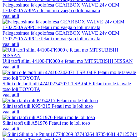
Falegaosimea fa'apolofesa GEARBOX VALVE 24v OEM
1702350AA9PA e fetaui mo vaega o loli mamafa
vaai atili
Falegaosimea fa'apolofesa GEARBOX VALVE 24v OEM
1702250AA9PC e fetaui mo vaega o loli mamafa
vaai atili
Uili taofi silini 44100-FK000 e fetaui mo MITSUBISHI NISSAN
vaai atili
Silini o le taofi uili 474102342071 TSB-04 E fetaui mo le taavale
toso loli TOYOTA
vaai atili
Silini taofi uili K954215 Fetaui mo le loli toso
vaai atili
Silini taofi uili A51976 Fetaui mo le loli toso
vaai atili