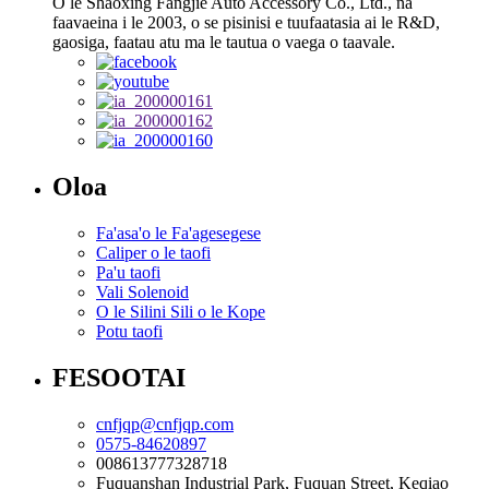
O le Shaoxing Fangjie Auto Accessory Co., Ltd., na
faavaeina i le 2003, o se pisinisi e tuufaatasia ai le R&D,
gaosiga, faatau atu ma le tautua o vaega o taavale.
Oloa
Fa'asa'o le Fa'agesegese
Caliper o le taofi
Pa'u taofi
Vali Solenoid
O le Silini Sili o le Kope
Potu taofi
FESOOTAI
cnfjqp@cnfjqp.com
0575-84620897
008613777328718
Fuquanshan Industrial Park, Fuquan Street, Keqiao