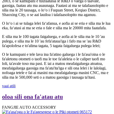
2003, o se kamupani e tuufaatasia le R&D o vaega o taavale,
gaosiga, faatau atu ma auaunaga. Faatasi ai ma se talafaasolopito e
silia ma le 20 tausaga, o loʻo i Fuquan Street, Keqiao District,
Shaoxing City, o se aai lauiloa i talafaasolopito ma aganuu.
O loʻo i ai se tulaga lelei faʻafanua, e aofia ai se eria e silia ma le lua
eka, faʻatasi ai ma se eria o fale e silia ma le 20000 mita faatafafa.
E silia ma le 100 tagata faigaluega, e aofia ai le silia ma le 10 'au
pulega, e silia ma le 10 'au fefa'ataua'iga i fafo ma se 'au R&D
fa'apolofesa e to'alima tagata, 5 tagata faigaluega pulega lelei;
O le kamupani e tele lava ina fa'atino galuega i le fa'asa'oina o le
fa'aletonu otometi o taofi ma le toe fa'aleleia o le caliper taofi mo
loli, ta'avale toso ma pasi. E iai a matou meafaigaluega atoatoa,
meafaigaluega gaosiga ma fa'ata'ita'iga e sili ona lelei i le lalolagi,
nofoaga tetele e fai ai masini ma meafaigaluega masini CNC, ma e
silia ma le 500,000 seti o a matou gaosiga i tausaga ta'itasi.
vaai atili
oloa sili ona fa'atau atu
FANGJIE AUTO ACCESSORY