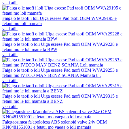
vaai atili
Faiga o le taofi i loli Uiga eseese Pad taofi OEM WVA29195 e
fetaui mo loli mamafa
vaai atili
Faiga o le taofi o loli Uiga eseese Pad taofi OEM WVA29228 e
fetaui mo le loli mamafa BPW
vaai atili
Faiga o le taofi o loli Uiga eseese Pad taofi OEM WVA29253 e
fetaui mo IVECO MAN BENZ SCANIA Mamafa t...
vaai atili
Faiga o le taofi o loli Uiga eseese Pad taofi OEM WVA29315 e
fetaui mo le loli mamafa a BENZ
vaai atili
Falegaosimea fa'apolofesa ABS solenoid valve 24v OEM
KN0481551001 e fetaui mo vaega o loli mamafa