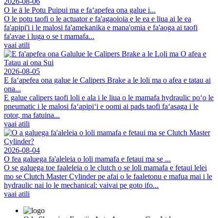
2026-08-06
O le ā le Potu Puipui ma e faʻapefea ona galue i...
O le potu taofi o le actuator e fa'agaoioia e le ea e liua ai le ea
fa'apipi'i i le malosi fa'amekanika e mana'omia e fa'aoga ai taofi
fa'avae i luga o se t mamafa...
vaai atili
2026-08-05
E faʻapefea ona galue le Calipers Brake a le loli ma o afea e tatau ai
ona...
E galue calipers taofi loli e ala i le liua o le mamafa hydraulic poʻo le
pneumatic i le malosi faʻapipiʻi e oomi ai pads taofi faʻasaga i le
rotor, ma fatuina...
vaai atili
2026-08-04
O fea galuega fa'aleleia o loli mamafa e fetaui ma se ...
O se galuega toe faaleleia o le clutch o se loli mamafa e fetaui lelei
mo se Clutch Master Cylinder pe afai o le faaletonu e mafua mai i le
hydraulic nai lo le mechanical: vaivai pe goto ifo...
vaai atili